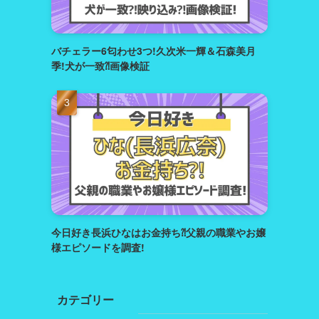
バチェラー6匂わせ3つ!久次米一輝＆石森美月
季!犬が一致⁈画像検証
今日好き長浜ひなはお金持ち⁈父親の職業やお嬢
様エピソードを調査!
カテゴリー