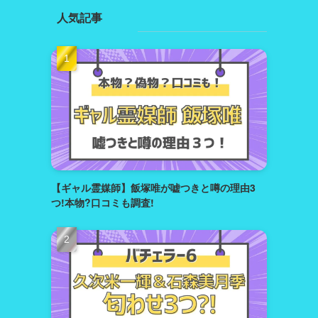
人気記事
【ギャル霊媒師】飯塚唯が嘘つきと噂の理由3
つ!本物?口コミも調査!