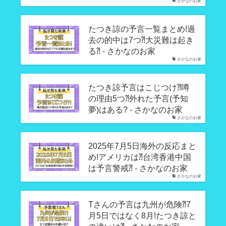
さかなのお家
たつき諒の予言一覧まとめ!過
去の的中は7つ⁈大災難は起き
る⁈ - さかなのお家
さかなのお家
たつき諒予言はこじつけ⁈噂
の理由5つ⁈外れた予言(予知
夢)はある? - さかなのお家
さかなのお家
2025年7月5日海外の反応まと
め!アメリカは⁈台湾香港中国
は予言警戒⁈ - さかなのお家
さかなのお家
Tさんの予言は九州が危険⁈7
月5日ではなく8月!たつき諒と