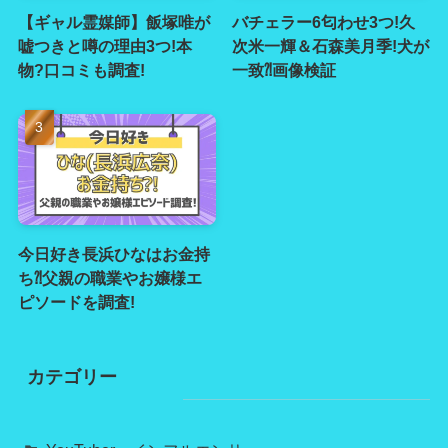
【ギャル霊媒師】飯塚唯が
バチェラー6匂わせ3つ!久
嘘つきと噂の理由3つ!本
次米一輝＆石森美月季!犬が
物?口コミも調査!
一致⁈画像検証
今日好き長浜ひなはお金持
ち⁈父親の職業やお嬢様エ
ピソードを調査!
カテゴリー