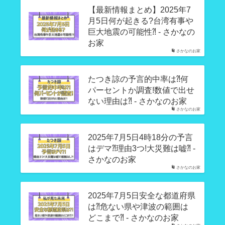
【最新情報まとめ】2025年7
月5日何が起きる?台湾有事や
巨大地震の可能性⁈ - さかなの
お家
さかなのお家
たつき諒の予言的中率は⁈何
パーセントか調査!数値で出せ
ない理由は⁈ - さかなのお家
さかなのお家
2025年7月5日4時18分の予言
はデマ⁈理由3つ!大災難は嘘⁈ -
さかなのお家
さかなのお家
2025年7月5日安全な都道府県
は⁈危ない県や津波の範囲は
どこまで⁈ - さかなのお家