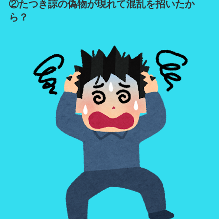
②たつき諒の偽物が現れて混乱を招いたか
ら？