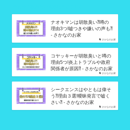
合わせて読みたい関連記事はこちら
ナオキマンは胡散臭い⁈噂の
理由3つ!嘘つきや嫌いの声も⁈
- さかなのお家
さかなのお家
コヤッキーが胡散臭いと噂の
理由5つ!炎上トラブルや政府
関係者が原因⁈ - さかなのお家
さかなのお家
シークエンスはやともは偉そ
う⁈理由３選!曖昧発言で嘘く
さい⁈ - さかなのお家
さかなのお家