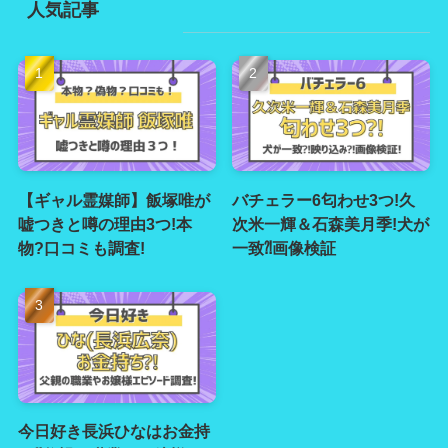
人気記事
【ギャル霊媒師】飯塚唯が
バチェラー6匂わせ3つ!久
嘘つきと噂の理由3つ!本
次米一輝＆石森美月季!犬が
物?口コミも調査!
一致⁈画像検証
今日好き長浜ひなはお金持