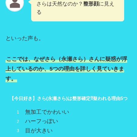
さらは天然なのか？
整形顔
に見え
る
といった声も。
ここでは、なぜさら（永瀬さら）さんに疑惑が浮
上しているのか、5つの理由を詳しく見ていきま
す。
【今日好き】さら(永瀬さら)は整形確定⁈疑われる理由5つ
無加工でかわいい
ハーフっぽい
目が大きい