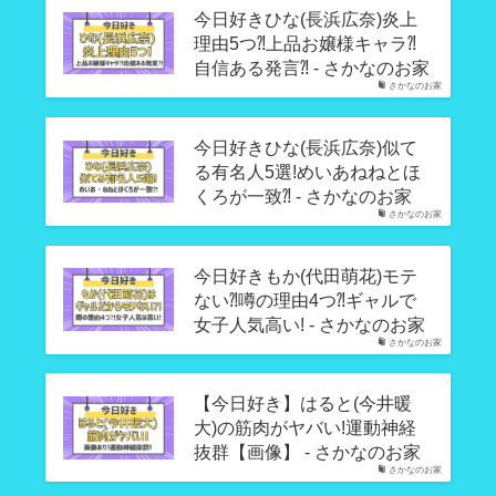
今日好きひな(長浜広奈)炎上
理由5つ⁈上品お嬢様キャラ⁈
自信ある発言⁈ - さかなのお家
さかなのお家
今日好きひな(長浜広奈)似て
る有名人5選!めいあねねとほ
くろが一致⁈ - さかなのお家
さかなのお家
今日好きもか(代田萌花)モテ
ない⁈噂の理由4つ⁈ギャルで
女子人気高い! - さかなのお家
さかなのお家
【今日好き】はると(今井暖
大)の筋肉がヤバい!運動神経
抜群【画像】 - さかなのお家
さかなのお家