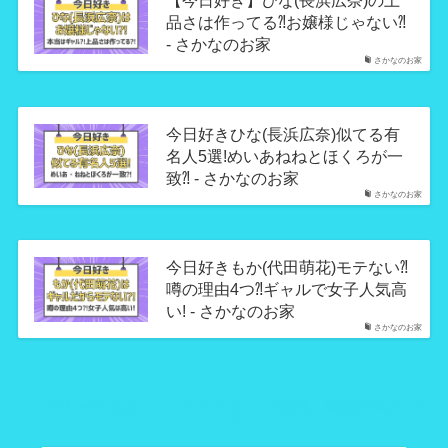
品さは作ってる⁈お嬢様じゃない⁈
- さかなのお家
さかなのお家
今日好きひな(長浜広奈)似てる有
名人5選!めいあねねとほくろが一
致⁈ - さかなのお家
さかなのお家
今日好きもか(代田萌花)モテない⁈
噂の理由4つ⁈ギャルで女子人気高
い! - さかなのお家
さかなのお家
合わせて読みたい「今日好きMBTI相性」関連記事はこち
ら