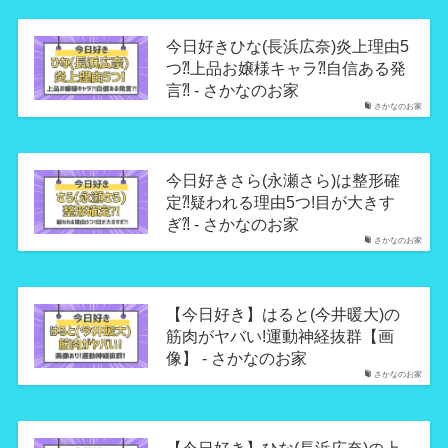
今日好きひな(長浜広奈)炎上理由5
つ⁈上品お嬢様キャラ⁈自信ある発
言⁈ - さかなのお家
さかなのお家
今日好きさら(永瀬さら)は整形確
定⁈疑われる理由5つ!目が大きす
ぎ⁈ - さかなのお家
さかなのお家
【今日好き】はると(今井暖大)の
筋肉がヤバい!運動神経抜群【画
像】 - さかなのお家
さかなのお家
【今日好き】ひな(長浜広奈)の上