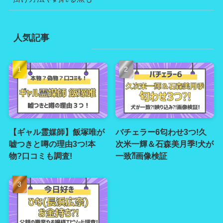
人気記事
【ギャル霊媒師】飯塚唯が
バチェラー6匂わせ3つ!久
嘘つきと噂の理由3つ!本
次米一輝＆石森美月季!犬が
物?口コミも調査!
一致⁈画像検証