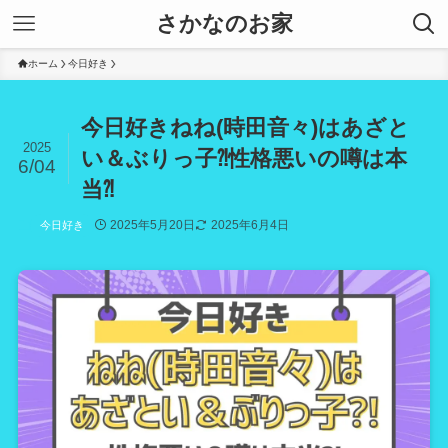
さかなのお家
ホーム
今日好き
今日好きねね(時田音々)はあざと
2025
い＆ぶりっ子⁈性格悪いの噂は本
6/04
当⁈
2025年5月20日
2025年6月4日
今日好き