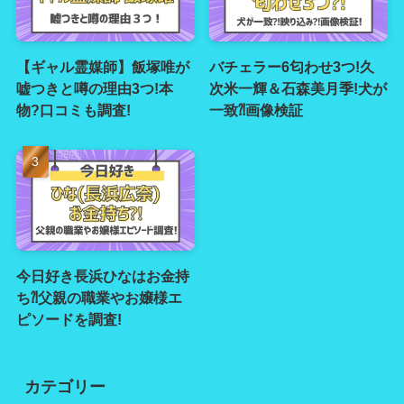
【ギャル霊媒師】飯塚唯が
バチェラー6匂わせ3つ!久
嘘つきと噂の理由3つ!本
次米一輝＆石森美月季!犬が
物?口コミも調査!
一致⁈画像検証
今日好き長浜ひなはお金持
ち⁈父親の職業やお嬢様エ
ピソードを調査!
カテゴリー