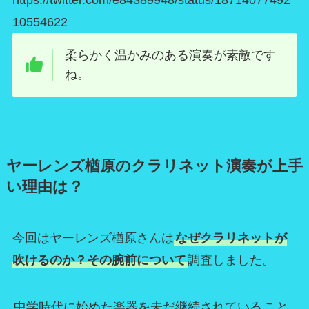
https://twitter.com/e84389948/status/18714077492
10554622
柔らかく温かみのある演奏が素敵です
ね。
ヤーレンズ楢原のクラリネット演奏が上手
い理由は？
今回はヤーレンズ楢原さんは
なぜクラリネットが
吹けるのか？その腕前について
調査しました。
中学時代に始めた楽器を未だ継続されている
こと