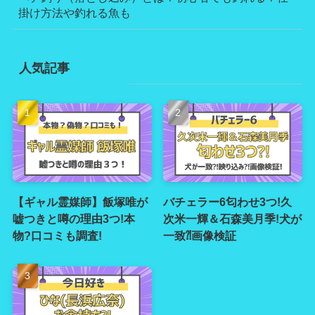
掛け方法や釣れる魚も
人気記事
【ギャル霊媒師】飯塚唯が
バチェラー6匂わせ3つ!久
嘘つきと噂の理由3つ!本
次米一輝＆石森美月季!犬が
物?口コミも調査!
一致⁈画像検証