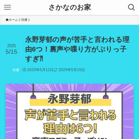
さかなのお家
ホーム
俳優
永野芽郁の声が苦手と言われる理
2025
由6つ！裏声や喋り方がぶりっ子
5/15
すぎ⁈
2025年5月12日
2025年5月15日
俳優