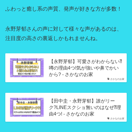
ふわっと癒し系の声質、発声が好きな方が多数！
永野芽郁さんの声に対して様々な声があるのは、
注目度の高さの裏返しかもれませんね。
【永野芽郁】可愛さがわからない⁈
噂の理由4つ!気が強いや鼻でかい
から? - さかなのお家
さかなのお家
【田中圭・永野芽郁】誰がリー
ク?LINEスクショ無いのはなぜ⁈理
由4つ! - さかなのお家
さかなのお家