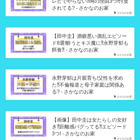
レビでやらない⁈噂の理由3つ!忖度
されてる? - さかなのお家
さかなのお家
【田中圭】酒癖悪い酒乱エピソー
ド8選!酔うとキス魔に⁈永野芽郁も
餌食⁈ - さかなのお家
さかなのお家
永野芽郁は片親育ち!父性を求め
た⁈不倫報道と母子家庭は関係あ
る? - さかなのお家
さかなのお家
【画像】田中圭は女たらしの女好
き⁈距離感バグってる⁈エピソード
3つ! - さかなのお家
さかなのお家