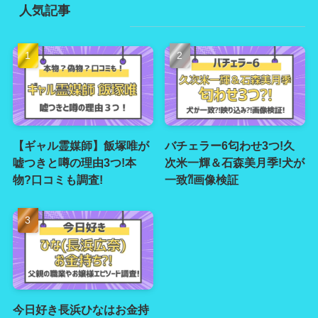
人気記事
【ギャル霊媒師】飯塚唯が
バチェラー6匂わせ3つ!久
嘘つきと噂の理由3つ!本
次米一輝＆石森美月季!犬が
物?口コミも調査!
一致⁈画像検証
今日好き長浜ひなはお金持