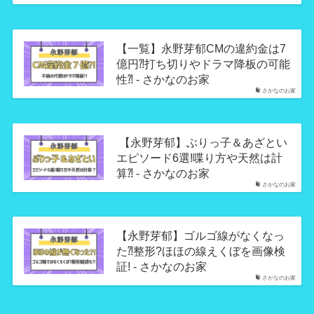
【一覧】永野芽郁CMの違約金は7
億円⁈打ち切りやドラマ降板の可能
性⁈ - さかなのお家
さかなのお家
【永野芽郁】ぶりっ子＆あざとい
エピソード6選!喋り方や天然は計
算⁈ - さかなのお家
さかなのお家
【永野芽郁】ゴルゴ線がなくなっ
た⁈整形?ほほの線えくぼを画像検
証! - さかなのお家
さかなのお家