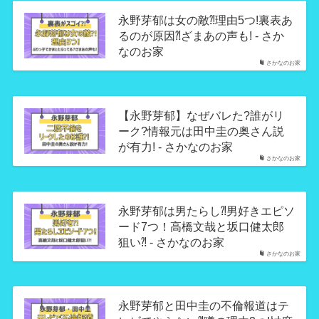
永野芽郁は女の敵⁈理由5つ!裏表あ
るのが原因⁈ざまあの声も! - さか
なのお家
さかなのお家
【永野芽郁】なぜバレた?誰がリ
ーク?情報元は田中圭の奥さん説
が有力! - さかなのお家
さかなのお家
永野芽郁は男たらし⁈男好きエピソ
ード7つ！高橋文哉と坂口健太郎
狙い⁈ - さかなのお家
さかなのお家
永野芽郁と田中圭の不倫報道はテ