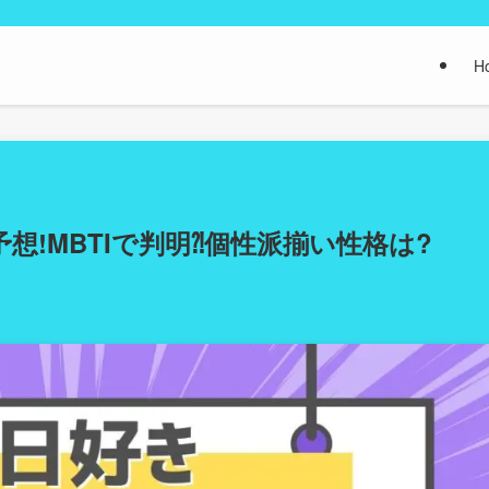
H
想!MBTIで判明⁈個性派揃い性格は?