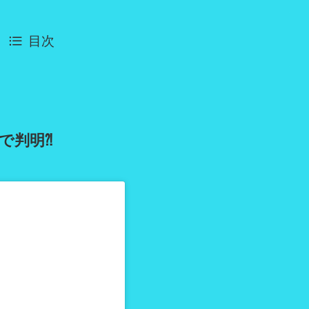
目次
で判明⁈