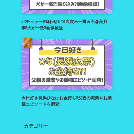
バチェラー6匂わせ3つ!久次米一輝＆石森美月
季!犬が一致⁈画像検証
今日好き長浜ひなはお金持ち⁈父親の職業やお嬢
様エピソードを調査!
カテゴリー