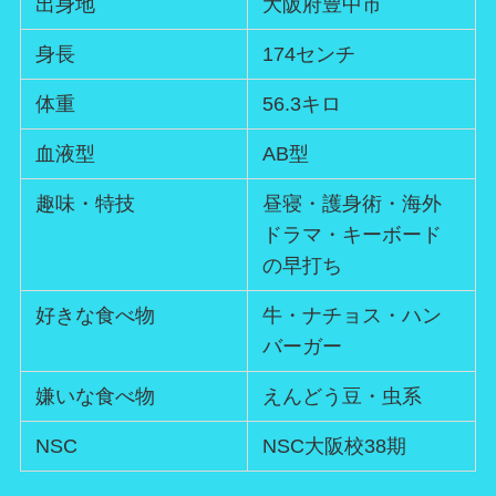
出身地
大阪府豊中市
身長
174センチ
体重
56.3キロ
血液型
AB型
趣味・特技
昼寝・護身術・海外
ドラマ・キーボード
の早打ち
好きな食べ物
牛・ナチョス・ハン
バーガー
嫌いな食べ物
えんどう豆・虫系
NSC
NSC大阪校38期