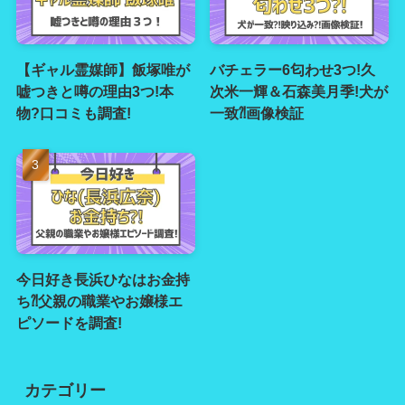
【ギャル霊媒師】飯塚唯が
バチェラー6匂わせ3つ!久
嘘つきと噂の理由3つ!本
次米一輝＆石森美月季!犬が
物?口コミも調査!
一致⁈画像検証
今日好き長浜ひなはお金持
ち⁈父親の職業やお嬢様エ
ピソードを調査!
カテゴリー