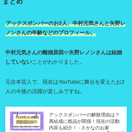
まとめ
アックスボンバーのお2人、中村元気さんと矢野レ
ノンさんの年齢などのプロフィール。
中村元気さんの離婚原因
や
矢野レノンさんは結婚
していない
ことがわかりました。
元吉本芸人で、現在はYouTubeに舞台を変えたお2
人の今後の活躍が楽しみですね。
アックスボンバーの解散理由は？
再結成に粗品が関係！現在の活動
内容も紹介！ - さかなのお家