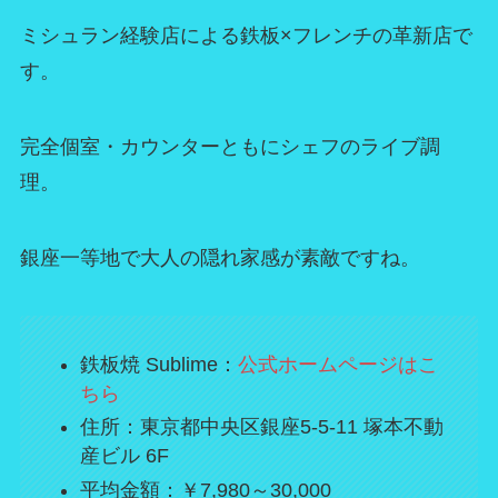
ミシュラン経験店による鉄板×フレンチの革新店で
す。
完全個室・カウンターともにシェフのライブ調
理。
銀座一等地で大人の隠れ家感が素敵ですね。
鉄板焼 Sublime：
公式ホームページはこ
ちら
住所：東京都中央区銀座5-5-11 塚本不動
産ビル 6F
平均金額：￥7,980～30,000