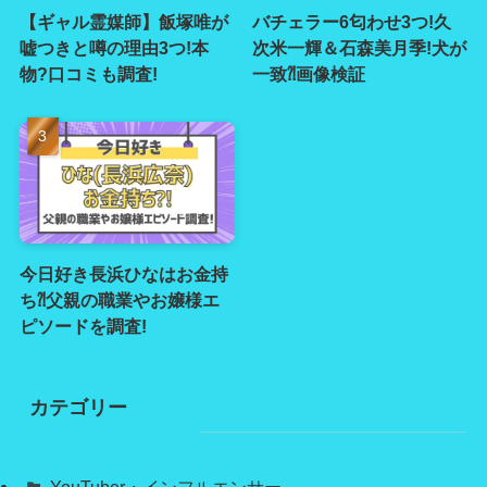
【ギャル霊媒師】飯塚唯が
バチェラー6匂わせ3つ!久
嘘つきと噂の理由3つ!本
次米一輝＆石森美月季!犬が
物?口コミも調査!
一致⁈画像検証
今日好き長浜ひなはお金持
ち⁈父親の職業やお嬢様エ
ピソードを調査!
カテゴリー
YouTuber・インフルエンサー