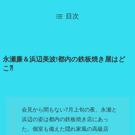
目次
永瀬廉＆浜辺美波!都内の鉄板焼き屋はど
こ⁈
会見から間もない7月上旬の夜、永瀬と
浜辺の姿は都内の鉄板焼き店にあっ
た。個室も備えた隠れ家風の高級店