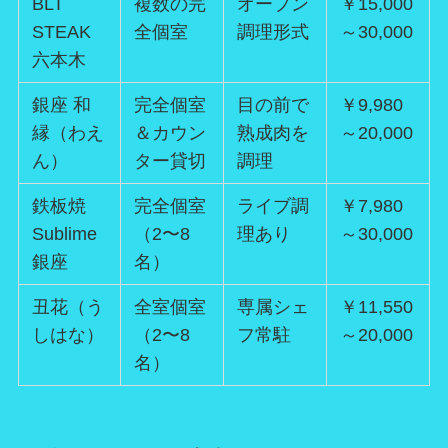
BLT
複数の完
オープン
￥15,000
STEAK
全個室
調理形式
～30,000
六本木
銀座 和
完全個室
目の前で
￥9,980
縁（わえ
＆カウン
熟成肉を
～20,000
ん）
ター貸切
調理
鉄板焼
完全個室
ライブ調
￥7,980
Sublime
（2〜8
理あり
～30,000
銀座
名）
丑花（う
全室個室
専属シェ
￥11,550
しはな）
（2〜8
フ常駐
～20,000
名）