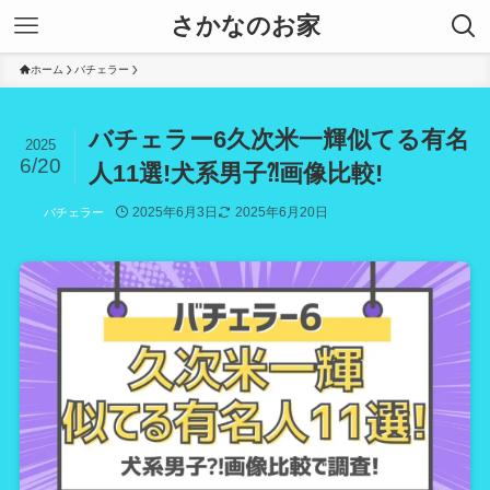
さかなのお家
ホーム
バチェラー
バチェラー6久次米一輝似てる有名
2025
6/20
人11選!犬系男子⁈画像比較!
2025年6月3日
2025年6月20日
バチェラー