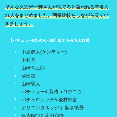
そんな久次米一輝さんが似てると言われる有名人
11人をまとめました。画像比較をしながら見てい
きましょう。
【バチェラー6久次米一輝】似てる有名人11選!
中島健人(ケンティー)
中村蒼
山崎育三郎
成田凌
山崎賢人
バチェラー4:黄晧（コウコウ）
バチェロレッテ3:磯村彰吾
オリエンタルラジオ:藤森慎吾
銀杏BOYZ:峯田和伸