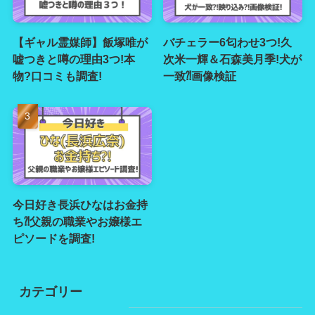
【ギャル霊媒師】飯塚唯が
バチェラー6匂わせ3つ!久
嘘つきと噂の理由3つ!本
次米一輝＆石森美月季!犬が
物?口コミも調査!
一致⁈画像検証
今日好き長浜ひなはお金持
ち⁈父親の職業やお嬢様エ
ピソードを調査!
カテゴリー